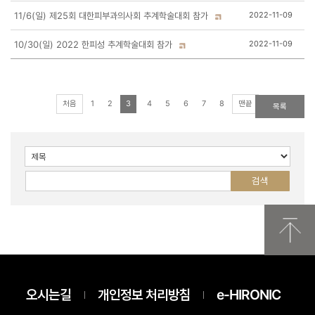
11/6(일) 제25회 대한피부과의사회 추계학술대회 참가
2022-11-09
10/30(일) 2022 한피성 추계학술대회 참가
2022-11-09
처음
1
2
3
4
5
6
7
8
맨끝
목록
오시는길
개인정보 처리방침
e-HIRONIC