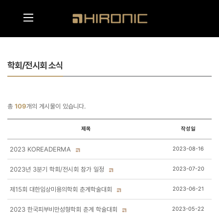
메인콘텐츠 바로가기
메뉴영역 바로가기
학회/전시회 소식
총
109
개의 게시물이 있습니다.
제목
작성일
2023 KOREADERMA
2023-08-16
2023년 3분기 학회/전시회 참가 일정
2023-07-20
제15회 대한임상미용의학회 춘계학술대회
2023-06-21
2023 한국피부비만성형학회 춘계 학술대회
2023-05-22