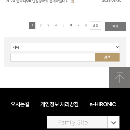
2024 한국피부비만성형학회 춘계학술대회
2024-05-20
1
2
3
4
5
6
7
8
맨끝
목록
오시는길
개인정보 처리방침
e-HIRONIC
Family Site