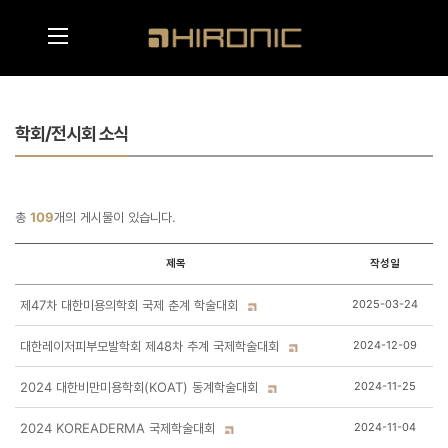
메인콘텐츠 바로가기
메뉴영역 바로가기
학회/전시회 소식
총
109
개의 게시물이 있습니다.
제목
작성일
제47차 대한미용의학회 국제 춘계 학술대회
2025-03-24
대한레이저피부모발학회 제48차 추계 국제학술대회
2024-12-09
2024 대한비만미용학회(KOAT) 동계학술대회
2024-11-25
2024 KOREADERMA 국제학술대회
2024-11-04