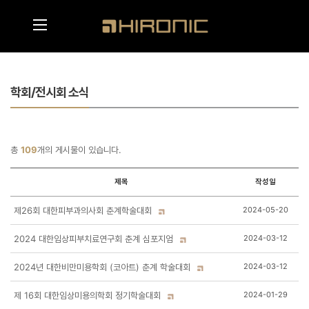
메인콘텐츠 바로가기
메뉴영역 바로가기
학회/전시회 소식
총
109
개의 게시물이 있습니다.
제목
작성일
제26회 대한피부과의사회 춘계학술대회
2024-05-20
2024 대한임상피부치료연구회 춘계 심포지엄
2024-03-12
2024년 대한비만미용학회 (코아트) 춘계 학술대회
2024-03-12
제 16회 대한임상미용의학회 정기학술대회
2024-01-29