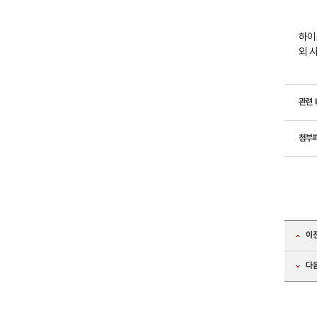
하이
외 
관련 
첨부
이
다