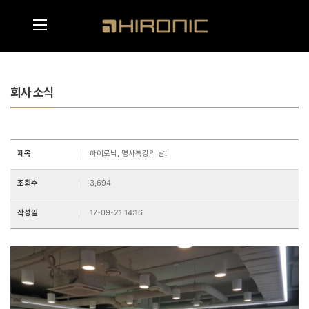
메인콘텐츠 바로가기
메뉴영역 바로가기
회사 소식
제목
하이로닉, 명사특강의 날!
조회수
3,694
작성일
17-09-21 14:16