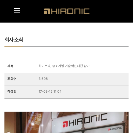
메인콘텐츠 바로가기
메뉴영역 바로가기
회사 소식
제목
하이로닉, 중소기업 기술혁신대전 참가
조회수
3,696
작성일
17-09-15 11:04