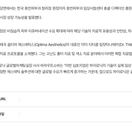
 강연에서는 한국 휴먼피부과 청라점 원장이자 휴먼피부과 임상시험센터 총괄 디렉터인 홍원규
 시장 성장 가능성을 발표했다.
원장은 비침습적 피부 리쥬버네이션 수요 확대에 따라 해당 기술의 치료적 유용성과 안전성, 차
태국 옵티마 에스테틱스(Optima Aesthetics)의 대표인 닥터 티티콤 림랏타나메카(Dr. Thi
 치료 프로토콜을 소개했다. 그는 고난도 흉터 치료 및 색소 치료 분야에서 이러한 복합 치료
로닉 글로벌마케팅실장 사샤 바라우트소바는 “이번 심포지엄은 하이로닉의 기술이 실제 임상 
다양한 에스테틱 솔루션에 대한 글로벌 수요가 빠르게 증가하는 가운데, 앞으로도 하이로닉은 글
URL
파일