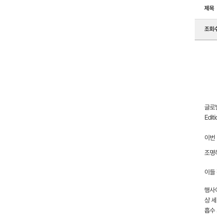
제목
조회
글로벌
Edi
이번 
조명
이들
행사에
상 세
흡수 