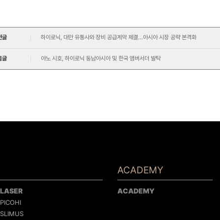
전글
하이로닉, 대만 유통사와 장비 공급계약 체결…아시아 시장 공략 본격화
음글
야노 시호, 하이로닉 동남아시아 및 한국 앰버서더 발탁
ACADEMY
LASER
ACADEMY
PICOHI
SLIMUS