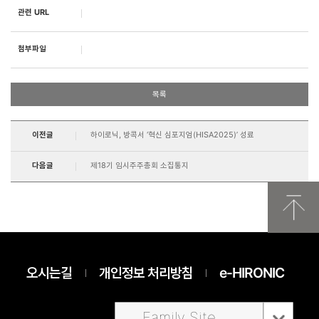
관련 URL
첨부파일
목록
이전글
하이로닉, 방콕서 ‘혁신 심포지엄(HISA2025)’ 성료
다음글
제18기 임시주주총회 소집통지
오시는길
개인정보 처리방침
e-HIRONIC
Family Site