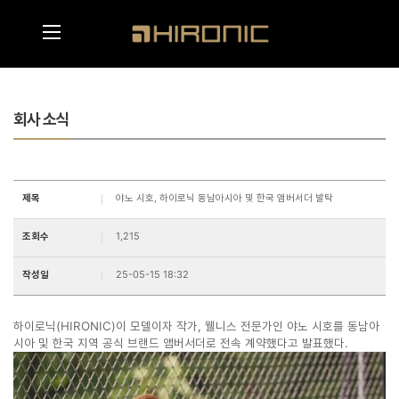
메인콘텐츠 바로가기
메뉴영역 바로가기
회사 소식
제목
야노 시호, 하이로닉 동남아시아 및 한국 앰버서더 발탁
조회수
1,215
작성일
25-05-15 18:32
하이로닉(HIRONIC)이 모델이자 작가, 웰니스 전문가인 야노 시호를 동남아
시아 및 한국 지역 공식 브랜드 앰버서더로 전속 계약했다고 발표했다.