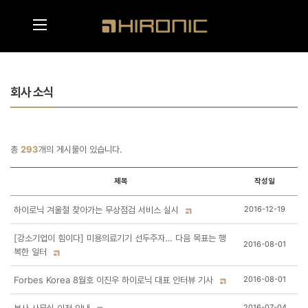
메인콘텐츠 바로가기
메뉴영역 바로가기
회사 소식
총
293
개의 게시물이 있습니다.
제목
작성일
하이로닉 겨울철 찾아가는 무상점검 서비스 실시
2016-12-19
[강소기업이 힘이다] 미용의료기기 선두주자… 다음 목표는 행
2016-08-01
복한 일터
Forbes Korea 8월호 이진우 하이로닉 대표 인터뷰 기사
2016-08-01
2016-07-04