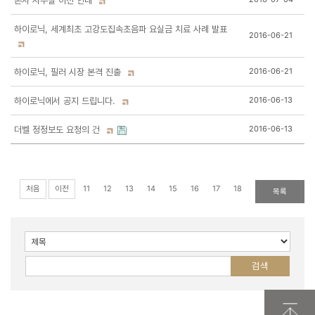
본사 사무실 이전 안내
하이로닉, 세계최초 고강도집속초음파 요실금 치료 사례 발표
2016-06-21
하이로닉, 필러 시장 본격 진출
2016-06-21
하이로닉에서 공지 드립니다.
2016-06-13
더벨 정정보도 요청의 건
2016-06-13
처음
이전
11
12
13
14
15
16
17
18
19
20
목록