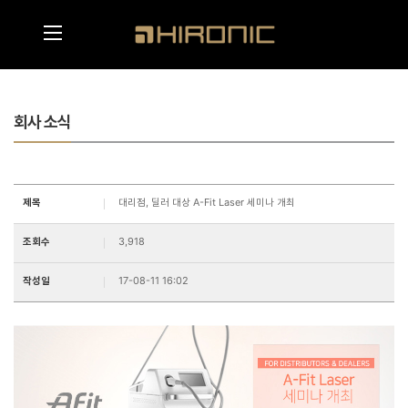
메인콘텐츠 바로가기
메뉴영역 바로가기
회사 소식
제목
대리점, 딜러 대상 A-Fit Laser 세미나 개최
조회수
3,918
작성일
17-08-11 16:02