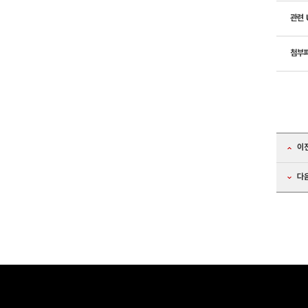
관련 
첨부
이
다