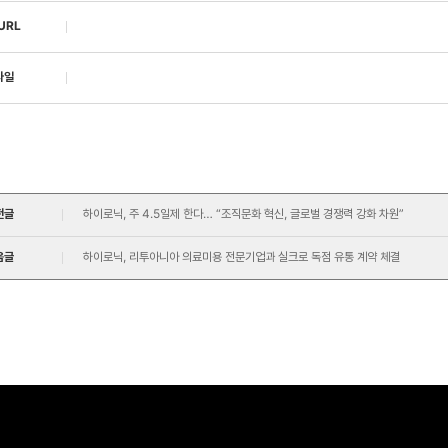
URL
파일
전글
하이로닉, 주 4.5일제 한다… “조직문화 혁신, 글로벌 경쟁력 강화 차원”
음글
하이로닉, 리투아니아 의료미용 전문기업과 실크로 독점 유통 계약 체결