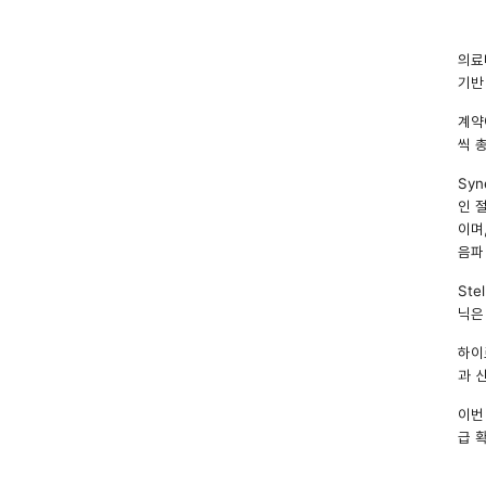
의료
기반
계약에
씩 
Sy
인 
이며
음파
St
닉은
하이
과 
이번
급 