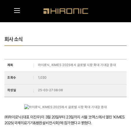
메인콘텐츠 바로가기
메뉴영역 바로가기
회사 소식
제목
하이로닉, KIMES 2025에서 글로벌 시장 확대 기대감 증대
조회수
1,030
작성일
25-03-27 08:06
㈜하이로닉(대표 이진우)이 3월 20일부터 23일까지 서울 코엑스에서 열린 ‘KIMES
2025(국제의료기기&병원설비전시회)’에 참가했다고 밝혔다.