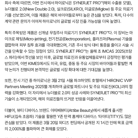
회사 측에 따르면, 이번 전시에서 하이로닉은 SYNERJET PRO™(해외 수출용 모델),
뉴더블로 2.0(New Doublo 2.0), 실크로(SILKRO), 미글로(Miglow) 등 주요 의료기
기를 선보였으며, 이들 제품은 해외 바이어들로부터 높은 관심을 받았다. 특히, 다수의
계약 관련 문의가 이어져 하이로닉의 글로벌 시장 진출 가능성을 더욱 높였다.
특히 주목받은 제품은 신개념 무침주사 의료기기 SYNERJET PRO™다. 이 장비는 마
이크로 제팅(Micro-jetting), 전기천공(Electroporation), 플라즈마(Plasma) 기술을
결합하여 피부 침투 효과를 극대화했으며, 기존 주사 방식 대비 통증을 줄이고 시술 시
간을 단축할 수 있는 장점이 있다. SYNERJET PRO™는 올해 초 IMCAS 2025(프랑
스 파리)에서 첫선을 보인 이후, 글로벌 의료진과 유통업체들로부터 긍정적인 평가를
받았으며, 이번 KIMES에서도 미국, 유럽, 중동 등 주요 시장의 바이어들과 활발한 계
약 논의가 진행되며 본격적인 글로벌 시장 확대에 대한 기대감을 높였다.
또한, 전시 기간 중 하이로닉은 3월 21일 서울 파크하얏트 호텔에서 ‘HIRONIC VVIP
Partners Meeting 2025’를 개최하여 글로벌 파트너사 및 주요 의료진(KOL)과의 협
력을 강화했다. 이 자리에서 뉴더블로 2.0의 성공 사례와 SYNERJET PRO™의 최신
기술이 소개되었으며, 해외 의료진들의 뜨거운 반응을 이끌어냈다.
더불어, 뷰티 디바이스 브랜드 아띠베뷰티(Attibe Beauty)에서 새롭게 출시한
HIFU(집속 초음파) 기술을 활용한 Y존 탄력 홈케어 디바이스 ‘타이티(TITY)’도 많은
관심을 받았다. 이 제품은 3월 20일 와디즈 펀딩에서 공개된 지 1시간 만에 목표 금액
의 2,000%를 돌파하며 큰 화제를 모았다.